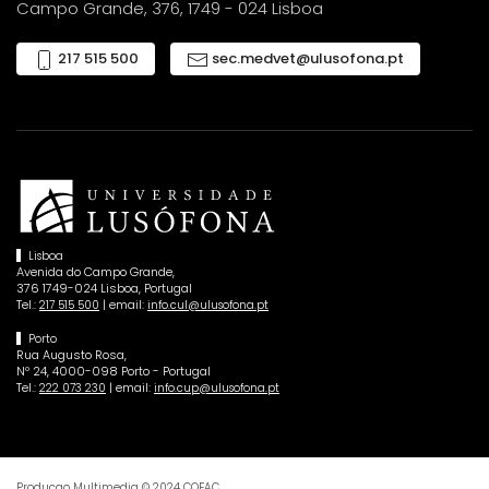
Campo Grande, 376, 1749 - 024 Lisboa
217 515 500
sec.medvet@ulusofona.pt
Lisboa
Avenida do Campo Grande,
376 1749-024 Lisboa, Portugal
Tel.:
| email:
217 515 500
info.cul@ulusofona.pt
Porto
Rua Augusto Rosa,
Nº 24, 4000-098 Porto - Portugal
Tel.:
| email:
222 073 230
info.cup@ulusofona.pt
Producao Multimedia © 2024 COFAC.